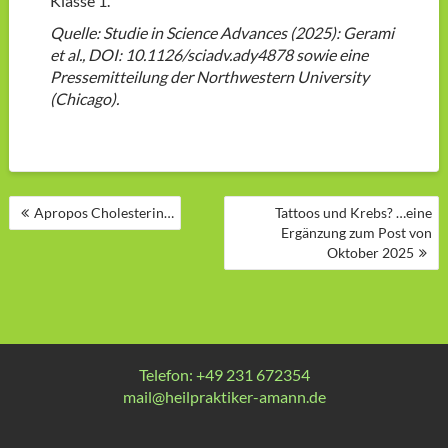
Klasse 1.
Quelle: Studie in Science Advances (2025): Gerami
et al., DOI: 10.1126/sciadv.ady4878 sowie eine
Pressemitteilung der Northwestern University
(Chicago).
BEITRAGSNAVIGATION
Apropos Cholesterin…
Tattoos und Krebs? …eine
Ergänzung zum Post von
Oktober 2025
Telefon: +49 231 672354
mail@heilpraktiker-amann.de