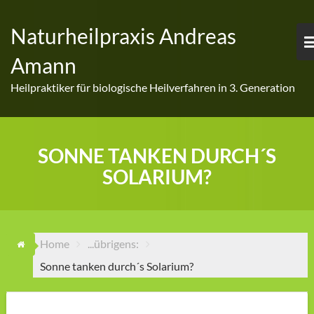
Skip
to
Naturheilpraxis Andreas
content
Amann
Heilpraktiker für biologische Heilverfahren in 3. Generation
SONNE TANKEN DURCH´S
SOLARIUM?
Home
...übrigens:
Sonne tanken durch´s Solarium?