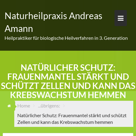
Skip
to
Naturheilpraxis Andreas
content
Amann
Heilpraktiker für biologische Heilverfahren in 3. Generation
NATÜRLICHER SCHUTZ:
FRAUENMANTEL STÄRKT UND
SCHÜTZT ZELLEN UND KANN DAS
KREBSWACHSTUM HEMMEN
Home
...übrigens:
Natürlicher Schutz: Frauenmantel stärkt und schützt
Zellen und kann das Krebswachstum hemmen