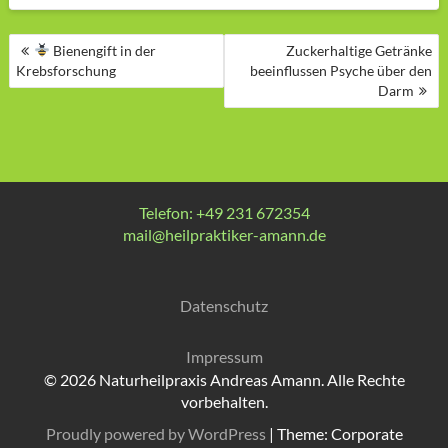
BEITRAGSNAVIGATION
Bienengift in der
Zuckerhaltige Getränke
Krebsforschung
beeinflussen Psyche über den
Darm
Telefon: +49 231 672354
mail@heilpraktiker-amann.de
Datenschutz
Impressum
© 2026 Naturheilpraxis Andreas Amann. Alle Rechte
vorbehalten.
Proudly powered by WordPress
|
Theme: Corporate