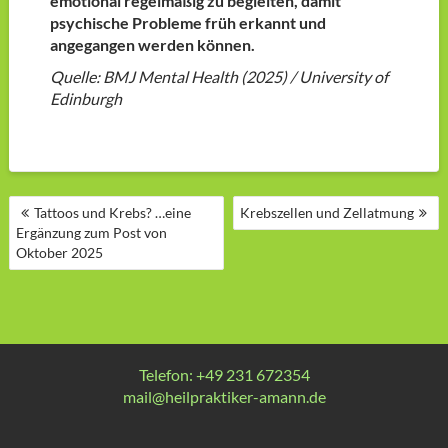
emotional regelmäßig zu begleiten, damit
psychische Probleme früh erkannt und
angegangen werden können.
Quelle: BMJ Mental Health (2025) / University of
Edinburgh
BEITRAGSNAVIGATION
Tattoos und Krebs? …eine
Krebszellen und Zellatmung
Ergänzung zum Post von
Oktober 2025
Telefon: +49 231 672354
mail@heilpraktiker-amann.de