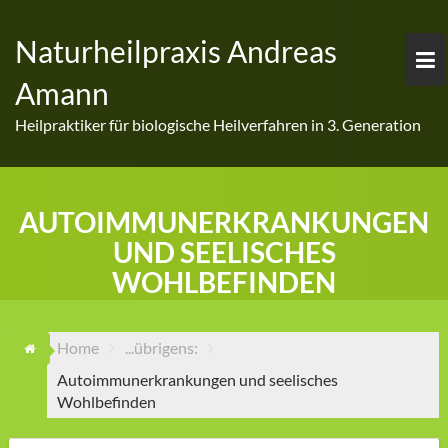
Skip
to
Naturheilpraxis Andreas
content
Amann
Heilpraktiker für biologische Heilverfahren in 3. Generation
AUTOIMMUNERKRANKUNGEN
UND SEELISCHES
WOHLBEFINDEN
Home
...übrigens:
Autoimmunerkrankungen und seelisches
Wohlbefinden