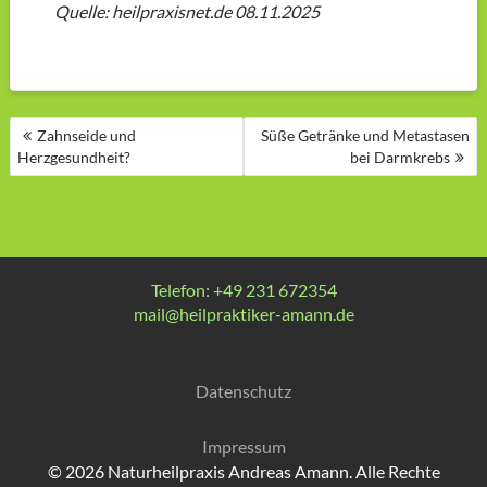
Quelle: heilpraxisnet.de 08.11.2025
BEITRAGSNAVIGATION
Zahnseide und
Süße Getränke und Metastasen
Herzgesundheit?
bei Darmkrebs
Telefon: +49 231 672354
mail@heilpraktiker-amann.de
Datenschutz
Impressum
© 2026 Naturheilpraxis Andreas Amann. Alle Rechte