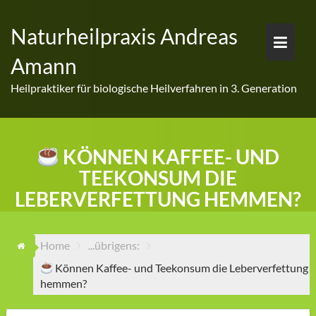
Skip
to
Naturheilpraxis Andreas
content
Amann
Heilpraktiker für biologische Heilverfahren in 3. Generation
KÖNNEN KAFFEE- UND
TEEKONSUM DIE
LEBERVERFETTUNG HEMMEN?
Home
...übrigens:
Können Kaffee- und Teekonsum die Leberverfettung
hemmen?