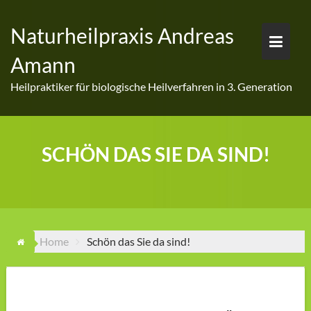
Skip
to
Naturheilpraxis Andreas
content
Amann
Heilpraktiker für biologische Heilverfahren in 3. Generation
SCHÖN DAS SIE DA SIND!
Home
Schön das Sie da sind!